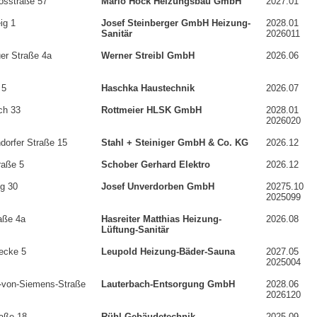
sstraße 57
Mario Hock Heizungsbau GmbH
2027.01
ig 1
Josef Steinberger GmbH Heizung-
2028.01
Sanitär
2026011
er Straße 4a
Werner Streibl GmbH
2026.06
 5
Haschka Haustechnik
2026.07
h 33
Rottmeier HLSK GmbH
2028.01
2026020
dorfer Straße 15
Stahl + Steiniger GmbH & Co. KG
2026.12
raße 5
Schober Gerhard Elektro
2026.12
g 30
Josef Unverdorben GmbH
20275.10
2025099
aße 4a
Hasreiter Matthias Heizung-
2026.08
Lüftung-Sanitär
ecke 5
Leupold Heizung-Bäder-Sauna
2027.05
2025004
-von-Siemens-Straße
Lauterbach-Entsorgung GmbH
2028.06
2026120
raße 18
Rühl Gebäudetechnik
2025.09