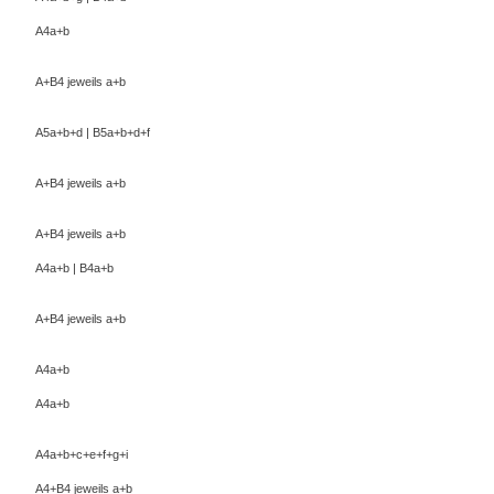
A4a+b
A+B4 jeweils a+b
A5a+b+d | B5a+b+d+f
A+B4 jeweils a+b
A+B4 jeweils a+b
A4a+b | B4a+b
A+B4 jeweils a+b
A4a+b
A4a+b
A4a+b+c+e+f+g+i
A4+B4 jeweils a+b