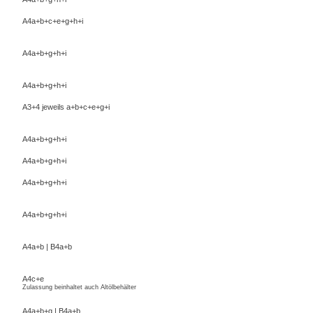
A4a+b+c+e+g+h+i
A4a+b+g+h+i
A4a+b+g+h+i
A3+4 jeweils a+b+c+e+g+i
A4a+b+g+h+i
A4a+b+g+h+i
A4a+b+g+h+i
A4a+b+g+h+i
A4a+b | B4a+b
A4c+e
Zulassung beinhaltet auch Altölbehälter
A4a+b+g | B4a+b