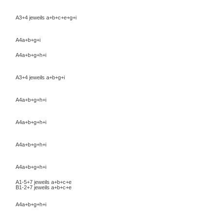
A3+4 jeweils a+b+c+e+g+i
A4a+b+g+i
A4a+b+g+h+i
A3+4 jeweils a+b+g+i
A4a+b+g+h+i
A4a+b+g+h+i
A4a+b+g+h+i
A4a+b+g+h+i
A1-5+7 jeweils a+b+c+e
B1-2+7 jeweils a+b+c+e
A4a+b+g+h+i