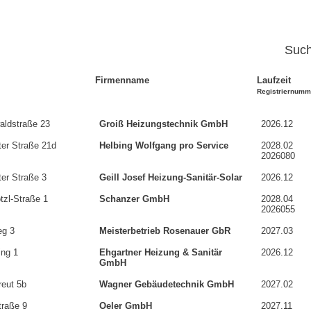
Such
Firmenname
Laufzeit
Registriernumm
Firmenname
Laufzeit
Registriernum
aldstraße 23
Groiß Heizungstechnik GmbH
2026.12
ter Straße 21d
Helbing Wolfgang pro Service
2028.02
2026080
ter Straße 3
Geill Josef Heizung-Sanitär-Solar
2026.12
tzl-Straße 1
Schanzer GmbH
2028.04
2026055
eg 3
Meisterbetrieb Rosenauer GbR
2027.03
ng 1
Ehgartner Heizung & Sanitär
2026.12
GmbH
reut 5b
Wagner Gebäudetechnik GmbH
2027.02
traße 9
Oeler GmbH
2027.11