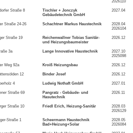
2026110
orfer Straße 8
Tischler + Jonczyk
2027.04
Gebäudetechnik GmbH
er Straße 24-26
Schachtner Markus Haustechnik
2028.04
2026104
nger Straße 19
Reichenwallner Tobias Sanitär-
2026.12
und Heizungsbaumeister
raße 3a
Lange Innovative Haustechnik
2027.10
2025098
er Weg 92a
Kroiß Heizungsbau
2026.12
ttensölden 12
Binder Josef
2026.12
erholz 4
Ludwig Nothaft GmbH
2027.01
ener Straße 69
Pangratz - Gebäude- und
2026.11
Hasutechnik
rger Straße 10
Friedl Erich, Heizung-Sanitär
2028.03
2026129
ger-Straße 1
Scheermann Haustechnik
2028.05
Bad+Heizung+Solar
2026084