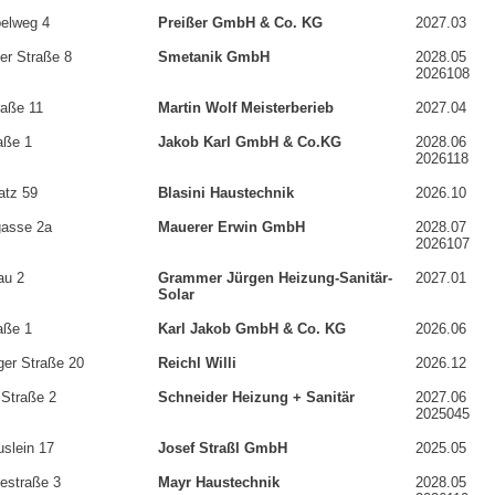
elweg 4
Preißer GmbH & Co. KG
2027.03
er Straße 8
Smetanik GmbH
2028.05
2026108
aße 11
Martin Wolf Meisterberieb
2027.04
aße 1
Jakob Karl GmbH & Co.KG
2028.06
2026118
atz 59
Blasini Haustechnik
2026.10
asse 2a
Mauerer Erwin GmbH
2028.07
2026107
au 2
Grammer Jürgen Heizung-Sanitär-
2027.01
Solar
aße 1
Karl Jakob GmbH & Co. KG
2026.06
ger Straße 20
Reichl Willi
2026.12
 Straße 2
Schneider Heizung + Sanitär
2027.06
2025045
slein 17
Josef Straßl GmbH
2025.05
iestraße 3
Mayr Haustechnik
2028.05