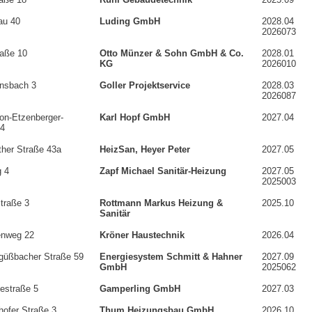
au 40
Luding GmbH
2028.04
2026073
raße 10
Otto Münzer & Sohn GmbH & Co.
2028.01
KG
2026010
nsbach 3
Goller Projektservice
2028.03
2026087
on-Etzenberger-
Karl Hopf GmbH
2027.04
 4
ther Straße 43a
HeizSan, Heyer Peter
2027.05
g 4
Zapf Michael Sanitär-Heizung
2027.05
2025003
traße 3
Rottmann Markus Heizung &
2025.10
Sanitär
nweg 22
Kröner Haustechnik
2026.04
ngüßbacher Straße 59
Energiesystem Schmitt & Hahner
2027.09
GmbH
2025062
iestraße 5
Gamperling GmbH
2027.03
ofer Straße 3
Thum Heizungsbau GmbH
2026.10