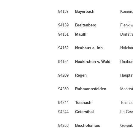
94137
Bayerbach
Kainerd
94139
Breitenberg
Flenkl
94151
Mauth
Dorfstr
94152
Neuhaus a. Inn
Holzha
94154
Neukirchen v. Wald
Dreibur
94209
Regen
Haupts
94239
Ruhmannsfelden
Marktst
94244
Teisnach
Teisnac
94244
Geiersthal
Im Gew
94253
Bischofsmais
Gewerb